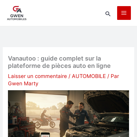
Aller
Rechercher
au
contenu
Vanautoo : guide complet sur la
plateforme de pièces auto en ligne
Laisser un commentaire
/
AUTOMOBILE
/ Par
Gwen Marty