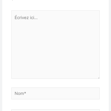
*
Écrivez
ici…
Nom*