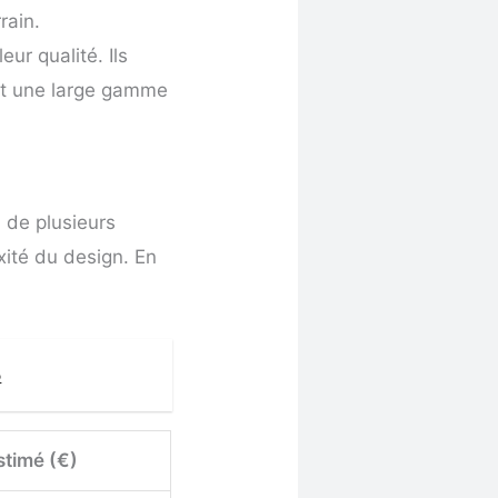
rain.
eur qualité. Ils
ent une large gamme
 de plusieurs
exité du design. En
5
stimé (€)