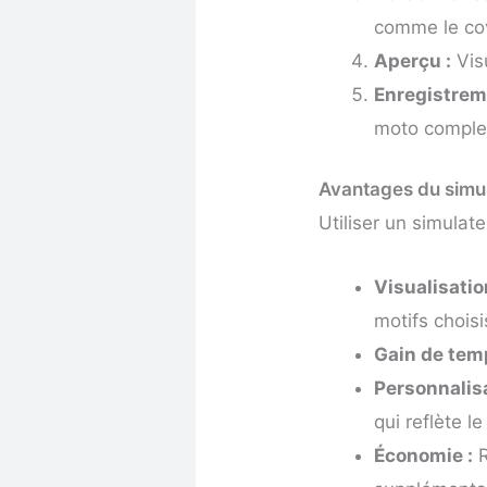
comme le cov
Aperçu :
Visu
Enregistrem
moto comple
Avantages du simul
Utiliser un simulat
Visualisatio
motifs chois
Gain de tem
Personnalisa
qui reflète l
Économie :
R