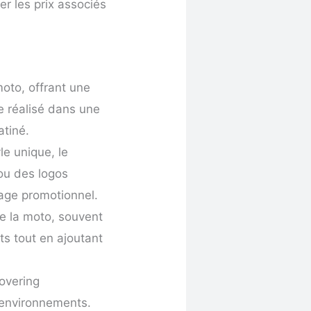
er les prix associés
moto, offrant une
re réalisé dans une
atiné.
le unique, le
ou des logos
sage promotionnel.
de la moto, souvent
cts tout en ajoutant
overing
 environnements.