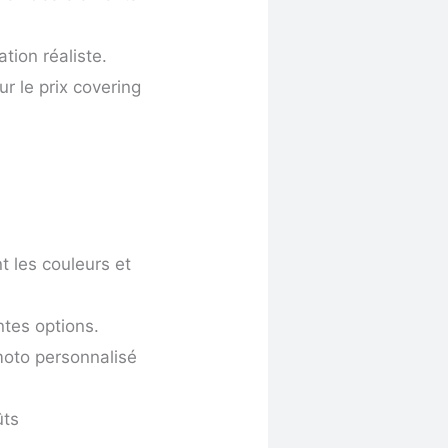
tion réaliste.
r le prix covering
les couleurs et
ntes options.
 moto personnalisé
ûts