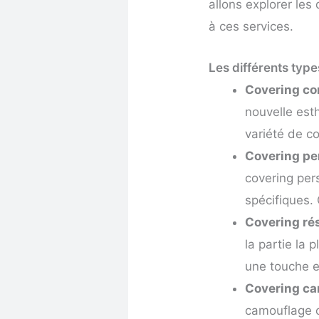
allons explorer les
à ces services.
Les différents typ
Covering co
nouvelle esth
variété de co
Covering pe
covering per
spécifiques.
Covering rés
la partie la 
une touche e
Covering ca
camouflage o