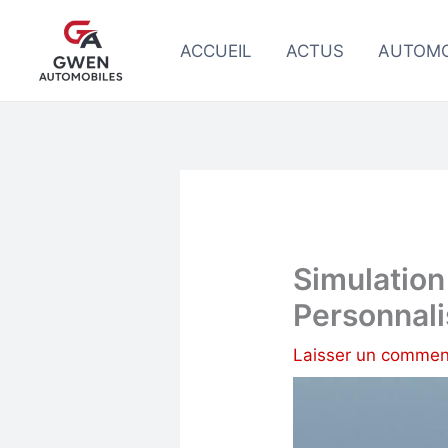
Aller
au
ACCUEIL
ACTUS
AUTOMO
contenu
Simulation
Personnal
Laisser un commen