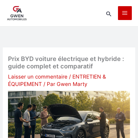
Aller
Rechercher
au
contenu
Prix BYD voiture électrique et hybride :
guide complet et comparatif
Laisser un commentaire
/
ENTRETIEN &
ÉQUIPEMENT
/ Par
Gwen Marty