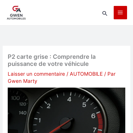
Aller
Rechercher
au
contenu
P2 carte grise : Comprendre la
puissance de votre véhicule
Laisser un commentaire
/
AUTOMOBILE
/ Par
Gwen Marty