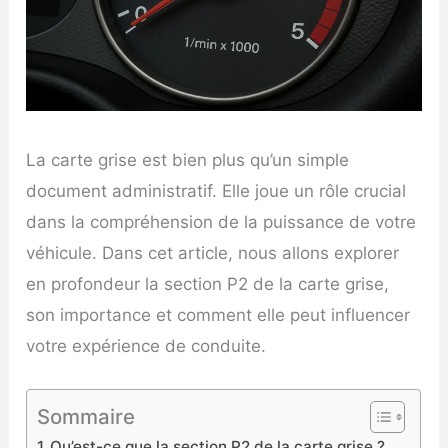
La carte grise est bien plus qu’un simple
document administratif. Elle joue un rôle crucial
dans la compréhension de la puissance de votre
véhicule. Dans cet article, nous allons explorer
en profondeur la section P2 de la carte grise,
son importance et comment elle peut influencer
votre expérience de conduite.
Sommaire
Qu’est-ce que la section P2 de la carte grise ?