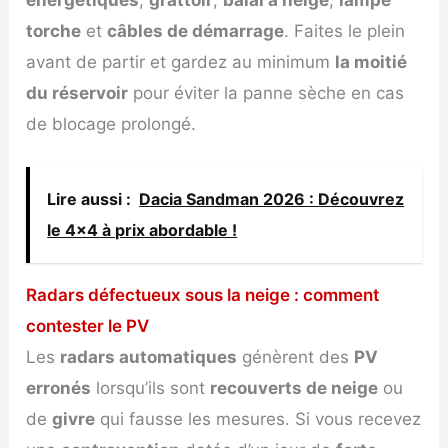
énergétiques
,
grattoir
,
balai à neige
,
lampe
torche
et
câbles de démarrage
. Faites le plein
avant de partir et gardez au minimum
la moitié
du réservoir
pour éviter la panne sèche en cas
de blocage prolongé.
Lire aussi :
Dacia Sandman 2026 : Découvrez
le 4x4 à prix abordable !
Radars défectueux sous la neige : comment
contester le PV
Les
radars automatiques
génèrent des
PV
erronés
lorsqu’ils sont
recouverts de neige
ou
de
givre
qui fausse les mesures. Si vous recevez