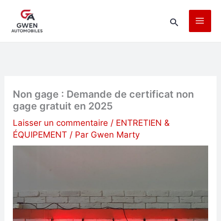
Aller
Rechercher
au
contenu
Non gage : Demande de certificat non
gage gratuit en 2025
Laisser un commentaire
/
ENTRETIEN &
ÉQUIPEMENT
/ Par
Gwen Marty