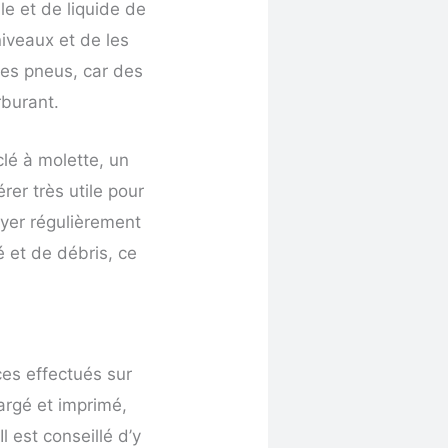
ile et de liquide de
niveaux et de les
des pneus, car des
rburant.
clé à molette, un
rer très utile pour
oyer régulièrement
té et de débris, ce
ices effectués sur
hargé et imprimé,
l est conseillé d’y