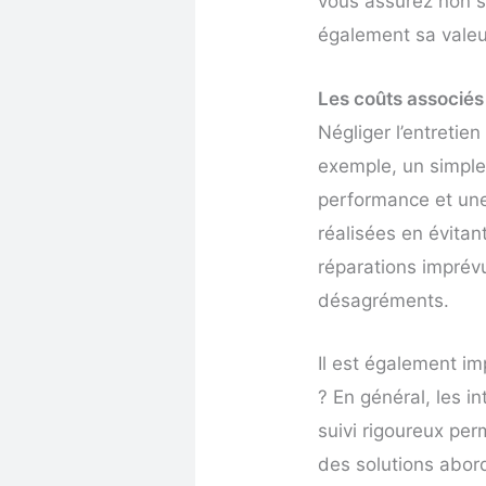
vous assurez non s
également sa valeu
Les coûts associés 
Négliger l’entretie
exemple, un simple 
performance et une
réalisées en évitan
réparations imprév
désagréments.
Il est également im
? En général, les in
suivi rigoureux per
des solutions abor