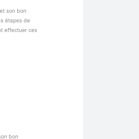
é et son bon
es étapes de
nt effectuer ces
 son bon