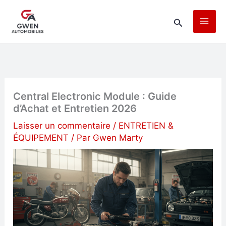
Aller
Rechercher
au
contenu
Central Electronic Module : Guide
d’Achat et Entretien 2026
Laisser un commentaire
/
ENTRETIEN &
ÉQUIPEMENT
/ Par
Gwen Marty