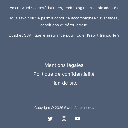
Volant Audi : caractéristiques, technologies et choix adaptés
Tout savoir sur le permis conduite accompagnée : avantages,
conditions et déroulement
Quad et SSV : quelle assurance pour rouler l’esprit tranquille ?
Mentions légales
Politique de confidentialité
Plan de site
Copyright © 2026 Gwen Automobiles