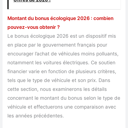
Montant du bonus écologique 2026 : combien
pouvez-vous obtenir ?
Le bonus écologique 2026 est un dispositif mis
en place par le gouvernement français pour
encourager l’achat de véhicules moins polluants,
notamment les voitures électriques. Ce soutien
financier varie en fonction de plusieurs critères,
tels que le type de véhicule et son prix. Dans
cette section, nous examinerons les détails
concernant le montant du bonus selon le type de
véhicule et effectuerons une comparaison avec
les années précédentes.