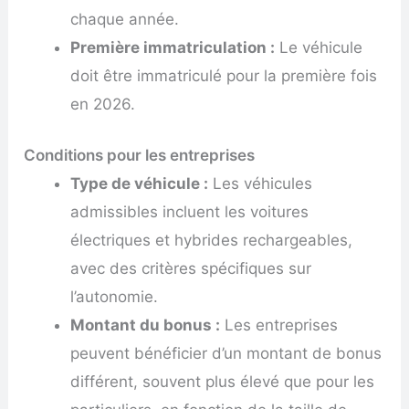
chaque année.
Première immatriculation :
Le véhicule
doit être immatriculé pour la première fois
en 2026.
Conditions pour les entreprises
Type de véhicule :
Les véhicules
admissibles incluent les voitures
électriques et hybrides rechargeables,
avec des critères spécifiques sur
l’autonomie.
Montant du bonus :
Les entreprises
peuvent bénéficier d’un montant de bonus
différent, souvent plus élevé que pour les