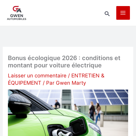
Aller
Rechercher
au
contenu
Bonus écologique 2026 : conditions et
montant pour voiture électrique
Laisser un commentaire
/
ENTRETIEN &
ÉQUIPEMENT
/ Par
Gwen Marty