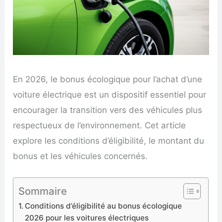
En 2026, le bonus écologique pour l’achat d’une
voiture électrique est un dispositif essentiel pour
encourager la transition vers des véhicules plus
respectueux de l’environnement. Cet article
explore les conditions d’éligibilité, le montant du
bonus et les véhicules concernés.
Sommaire
Conditions d’éligibilité au bonus écologique
2026 pour les voitures électriques