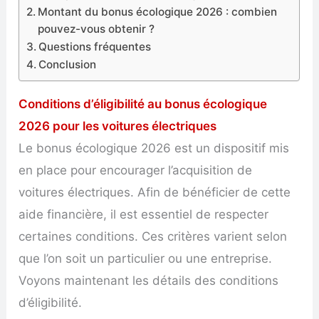
Montant du bonus écologique 2026 : combien
pouvez-vous obtenir ?
Questions fréquentes
Conclusion
Conditions d’éligibilité au bonus écologique
2026 pour les voitures électriques
Le bonus écologique 2026 est un dispositif mis
en place pour encourager l’acquisition de
voitures électriques. Afin de bénéficier de cette
aide financière, il est essentiel de respecter
certaines conditions. Ces critères varient selon
que l’on soit un particulier ou une entreprise.
Voyons maintenant les détails des conditions
d’éligibilité.