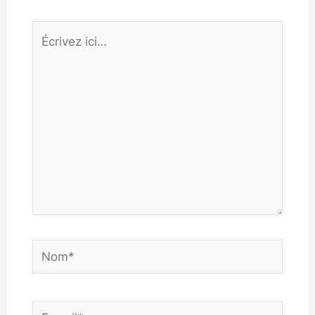
Écrivez
ici…
Nom*
E-